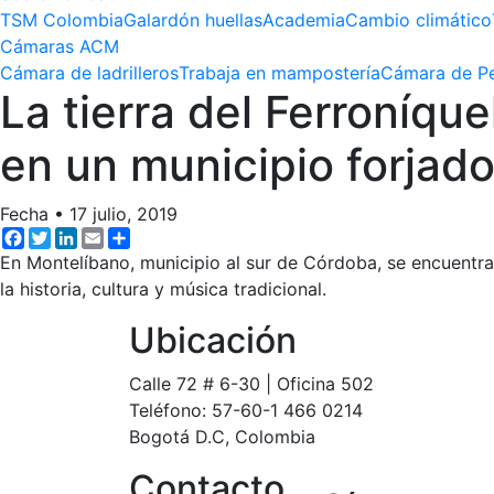
TSM Colombia
Galardón huellas
Academia
Cambio climático
Cámaras ACM
Cámara de ladrilleros
Trabaja en mampostería
Cámara de Pe
La tierra del Ferroníqu
en un municipio forjado
Fecha
•
17 julio, 2019
Facebook
Twitter
LinkedIn
Email
Share
En Montelíbano, municipio al sur de Córdoba, se encuentra 
la historia, cultura y música tradicional.
Ubicación
Calle 72 # 6-30 | Oficina 502
Teléfono: 57-60-1 466 0214
Bogotá D.C, Colombia
Contacto