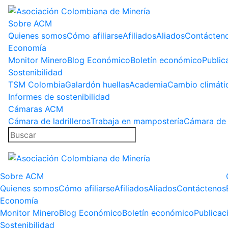
Sobre ACM
Quienes somos
Cómo afiliarse
Afiliados
Aliados
Contácten
Economía
Monitor Minero
Blog Económico
Boletín económico
Public
Sostenibilidad
TSM Colombia
Galardón huellas
Academia
Cambio climáti
Informes de sostenibilidad
Cámaras ACM
Cámara de ladrilleros
Trabaja en mampostería
Cámara de 
Sobre ACM
Quienes somos
Cómo afiliarse
Afiliados
Aliados
Contáctenos
Economía
Monitor Minero
Blog Económico
Boletín económico
Publicac
Sostenibilidad