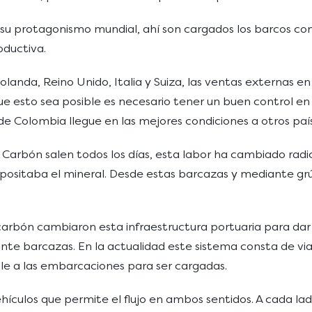
u protagonismo mundial, ahí son cargados los barcos con 
ductiva.
nda, Reino Unido, Italia y Suiza, las ventas externas en 
que esto sea posible es necesario tener un buen control e
e Colombia llegue en las mejores condiciones a otros paí
arbón salen todos los días, esta labor ha cambiado radic
ositaba el mineral. Desde estas barcazas y mediante grú
arbón cambiaron esta infraestructura portuaria para dar 
nte barcazas. En la actualidad este sistema consta de vi
le a las embarcaciones para ser cargadas.
ehículos que permite el flujo en ambos sentidos. A cada l