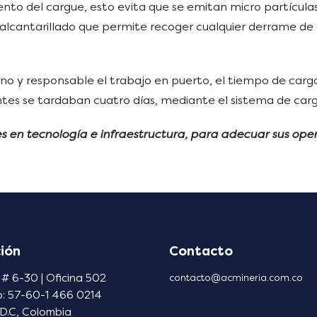
to del cargue, esto evita que se emitan micro partículas
 alcantarillado que permite recoger cualquier derrame d
no y responsable el trabajo en puerto, el tiempo de ca
tes se tardaban cuatro días, mediante el sistema de car
es en tecnología e infraestructura, para adecuar sus ope
ión
Contacto
 # 6-30 | Oficina 502
contacto@acmineria.com.co
o: 57-60-1 466 0214
D.C, Colombia