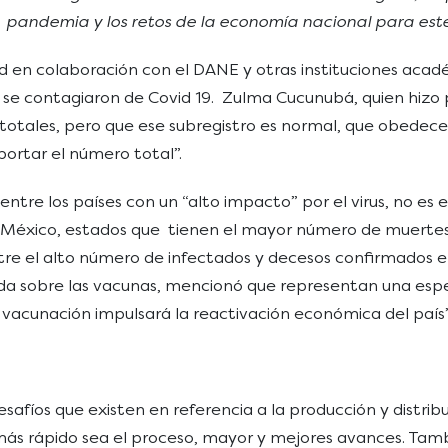
 pandemia y los retos de la economía nacional para este
lud en colaboración con el DANE y otras instituciones aca
 se contagiaron de Covid 19. Zulma Cucunubá, quien hizo p
 totales, pero que ese subregistro es normal, que obedece
portar el número total”.
 entre los países con un “alto impacto” por el virus, no 
 y México, estados que tienen el mayor número de muertes
 entre el alto número de infectados y decesos confirmados
ultada sobre las vacunas, mencionó que representan una esp
de vacunación impulsará la reactivación económica del país
safíos que existen en referencia a la producción y distrib
más rápido sea el proceso, mayor y mejores avances. Ta