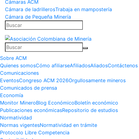
Cámaras ACM
Cámara de ladrilleros
Trabaja en mampostería
Cámara de Pequeña Minería
Sobre ACM
Quienes somos
Cómo afiliarse
Afiliados
Aliados
Contáctenos
Comunicaciones
Eventos
Congreso ACM 2026
Orgullosamente mineros
Comunicados de prensa
Economía
Monitor Minero
Blog Económico
Boletín económico
Publicaciones económicas
Repositorio de estudios
Normatividad
Normas vigentes
Normatividad en trámite
Protocolo Libre Competencia