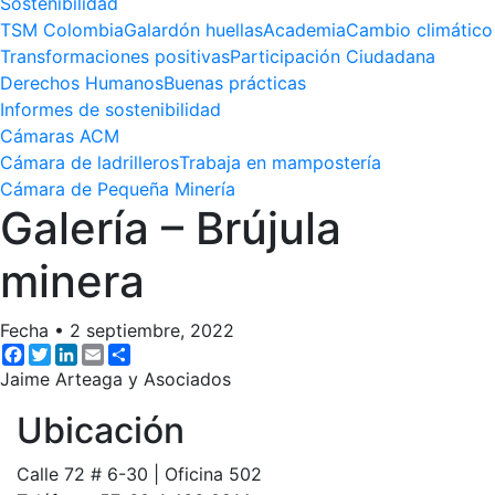
Sostenibilidad
TSM Colombia
Galardón huellas
Academia
Cambio climático
Transformaciones positivas
Participación Ciudadana
Derechos Humanos
Buenas prácticas
Informes de sostenibilidad
Cámaras ACM
Cámara de ladrilleros
Trabaja en mampostería
Cámara de Pequeña Minería
Galería – Brújula
minera
Fecha
•
2 septiembre, 2022
Facebook
Twitter
LinkedIn
Email
Share
Jaime Arteaga y Asociados
Ubicación
Calle 72 # 6-30 | Oficina 502