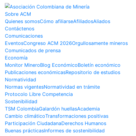
Sobre ACM
Quienes somos
Cómo afiliarse
Afiliados
Aliados
Contáctenos
Comunicaciones
Eventos
Congreso ACM 2026
Orgullosamente mineros
Comunicados de prensa
Economía
Monitor Minero
Blog Económico
Boletín económico
Publicaciones económicas
Repositorio de estudios
Normatividad
Normas vigentes
Normatividad en trámite
Protocolo Libre Competencia
Sostenibilidad
TSM Colombia
Galardón huellas
Academia
Cambio climático
Transformaciones positivas
Participación Ciudadana
Derechos Humanos
Buenas prácticas
Informes de sostenibilidad