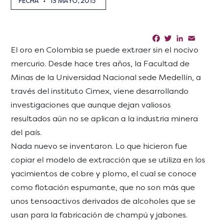
FECHA
•
13 MAYO, 2015
Facebook
Twitter
LinkedIn
Email
Sha
El oro en Colombia se puede extraer sin el nocivo
mercurio. Desde hace tres años, la Facultad de
Minas de la Universidad Nacional sede Medellín, a
través del instituto Cimex, viene desarrollando
investigaciones que aunque dejan valiosos
resultados aún no se aplican a la industria minera
del país.
Nada nuevo se inventaron. Lo que hicieron fue
copiar el modelo de extracción que se utiliza en los
yacimientos de cobre y plomo, el cual se conoce
como flotación espumante, que no son más que
unos tensoactivos derivados de alcoholes que se
usan para la fabricación de champú y jabones.