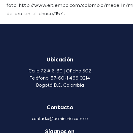
foto: http://www.eltiempo.com/colombia/medellin/mi
de-oro-en-el-choco/157…
Ubicación
Calle 72 # 6-30 | Oficina 502
Teléfono: 57-60-1 466 0214
Bogotá D.C, Colombia
Contacto
contacto@acmineria.com.co
Síganos en