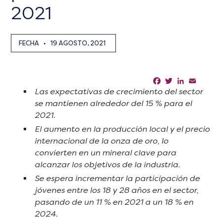
2021
FECHA
•
19 AGOSTO, 2021
Facebook
Twitter
LinkedIn
Email
Sha
Las expectativas de crecimiento del sector
se mantienen alrededor del 15 % para el
2021.
El aumento en la producción local y el precio
internacional de la onza de oro, lo
convierten en un mineral clave para
alcanzar los objetivos de la industria.
Se espera incrementar la participación de
jóvenes entre los 18 y 28 años en el sector,
pasando de un 11 % en 2021 a un 18 % en
2024.