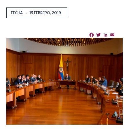
FECHA
•
13 FEBRERO, 2019
Facebook
Twitter
LinkedIn
Email
Sha