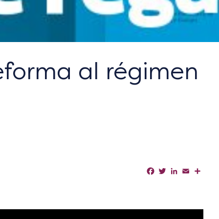
eforma al régimen
Facebook
Twitter
LinkedIn
Email
Shar