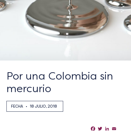
Por una Colombia sin
mercurio
FECHA
•
18 JULIO, 2018
Facebook
Twitter
LinkedIn
Email
Sha