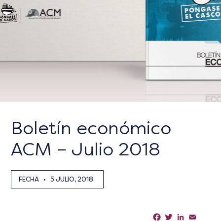
Boletín económico
ACM – Julio 2018
FECHA
•
5 JULIO, 2018
Facebook
Twitter
LinkedIn
Email
Sha