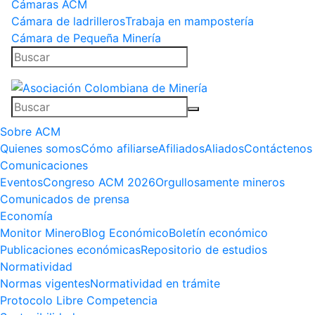
Cámaras ACM
Cámara de ladrilleros
Trabaja en mampostería
Cámara de Pequeña Minería
Sobre ACM
Quienes somos
Cómo afiliarse
Afiliados
Aliados
Contáctenos
Comunicaciones
Eventos
Congreso ACM 2026
Orgullosamente mineros
Comunicados de prensa
Economía
Monitor Minero
Blog Económico
Boletín económico
Publicaciones económicas
Repositorio de estudios
Normatividad
Normas vigentes
Normatividad en trámite
Protocolo Libre Competencia