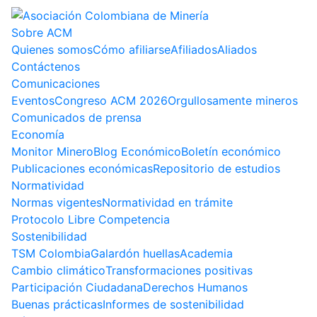
Sobre ACM
Quienes somos
Cómo afiliarse
Afiliados
Aliados
Contáctenos
Comunicaciones
Eventos
Congreso ACM 2026
Orgullosamente mineros
Comunicados de prensa
Economía
Monitor Minero
Blog Económico
Boletín económico
Publicaciones económicas
Repositorio de estudios
Normatividad
Normas vigentes
Normatividad en trámite
Protocolo Libre Competencia
Sostenibilidad
TSM Colombia
Galardón huellas
Academia
Cambio climático
Transformaciones positivas
Participación Ciudadana
Derechos Humanos
Buenas prácticas
Informes de sostenibilidad