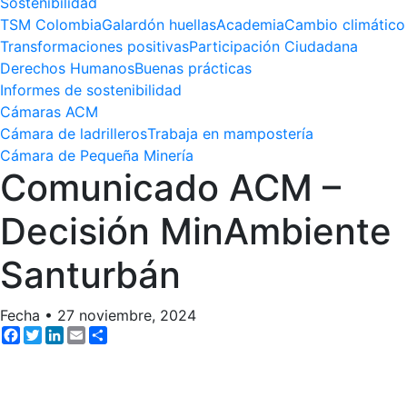
Sostenibilidad
TSM Colombia
Galardón huellas
Academia
Cambio climático
Transformaciones positivas
Participación Ciudadana
Derechos Humanos
Buenas prácticas
Informes de sostenibilidad
Cámaras ACM
Cámara de ladrilleros
Trabaja en mampostería
Cámara de Pequeña Minería
Comunicado ACM –
Decisión MinAmbiente
Santurbán
Fecha
•
27 noviembre, 2024
Facebook
Twitter
LinkedIn
Email
Share