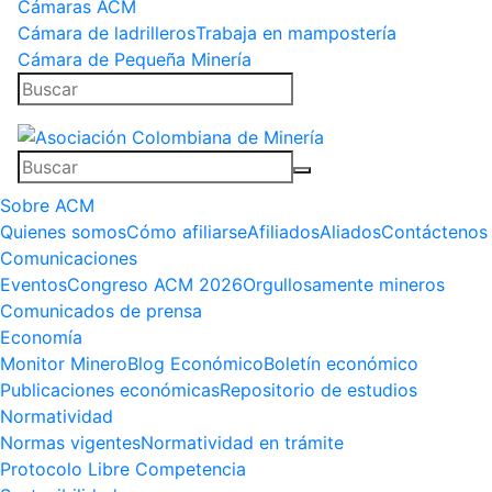
Cámaras ACM
Cámara de ladrilleros
Trabaja en mampostería
Cámara de Pequeña Minería
Sobre ACM
Quienes somos
Cómo afiliarse
Afiliados
Aliados
Contáctenos
Comunicaciones
Eventos
Congreso ACM 2026
Orgullosamente mineros
Comunicados de prensa
Economía
Monitor Minero
Blog Económico
Boletín económico
Publicaciones económicas
Repositorio de estudios
Normatividad
Normas vigentes
Normatividad en trámite
Protocolo Libre Competencia