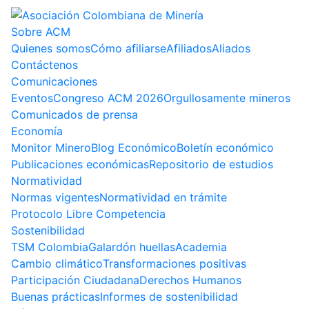
Sobre ACM
Quienes somos
Cómo afiliarse
Afiliados
Aliados
Contáctenos
Comunicaciones
Eventos
Congreso ACM 2026
Orgullosamente mineros
Comunicados de prensa
Economía
Monitor Minero
Blog Económico
Boletín económico
Publicaciones económicas
Repositorio de estudios
Normatividad
Normas vigentes
Normatividad en trámite
Protocolo Libre Competencia
Sostenibilidad
TSM Colombia
Galardón huellas
Academia
Cambio climático
Transformaciones positivas
Participación Ciudadana
Derechos Humanos
Buenas prácticas
Informes de sostenibilidad