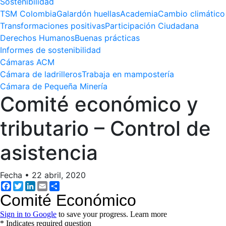
Sostenibilidad
TSM Colombia
Galardón huellas
Academia
Cambio climático
Transformaciones positivas
Participación Ciudadana
Derechos Humanos
Buenas prácticas
Informes de sostenibilidad
Cámaras ACM
Cámara de ladrilleros
Trabaja en mampostería
Cámara de Pequeña Minería
Comité económico y
tributario – Control de
asistencia
Fecha
•
22 abril, 2020
Facebook
Twitter
LinkedIn
Email
Share