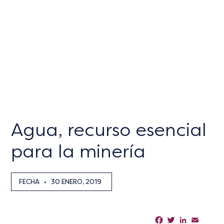
Agua, recurso esencial
para la minería
FECHA
•
30 ENERO, 2019
Facebook
Twitter
LinkedIn
Email
Sha