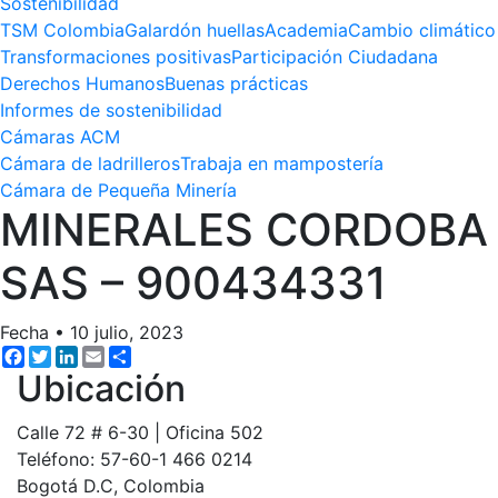
Sostenibilidad
TSM Colombia
Galardón huellas
Academia
Cambio climático
Transformaciones positivas
Participación Ciudadana
Derechos Humanos
Buenas prácticas
Informes de sostenibilidad
Cámaras ACM
Cámara de ladrilleros
Trabaja en mampostería
Cámara de Pequeña Minería
MINERALES CORDOBA
SAS – 900434331
Fecha
•
10 julio, 2023
Facebook
Twitter
LinkedIn
Email
Share
Ubicación
Calle 72 # 6-30 | Oficina 502
Teléfono: 57-60-1 466 0214
Bogotá D.C, Colombia