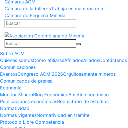
Cámaras ACM
Cámara de ladrilleros
Trabaja en mampostería
Cámara de Pequeña Minería
Sobre ACM
Quienes somos
Cómo afiliarse
Afiliados
Aliados
Contáctenos
Comunicaciones
Eventos
Congreso ACM 2026
Orgullosamente mineros
Comunicados de prensa
Economía
Monitor Minero
Blog Económico
Boletín económico
Publicaciones económicas
Repositorio de estudios
Normatividad
Normas vigentes
Normatividad en trámite
Protocolo Libre Competencia