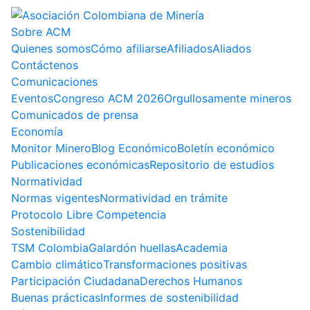
Sobre ACM
Quienes somos
Cómo afiliarse
Afiliados
Aliados
Contáctenos
Comunicaciones
Eventos
Congreso ACM 2026
Orgullosamente mineros
Comunicados de prensa
Economía
Monitor Minero
Blog Económico
Boletín económico
Publicaciones económicas
Repositorio de estudios
Normatividad
Normas vigentes
Normatividad en trámite
Protocolo Libre Competencia
Sostenibilidad
TSM Colombia
Galardón huellas
Academia
Cambio climático
Transformaciones positivas
Participación Ciudadana
Derechos Humanos
Buenas prácticas
Informes de sostenibilidad