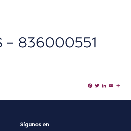
 – 836000551
Facebook
Twitter
LinkedIn
Email
Shar
Síganos en