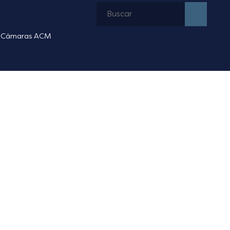
Cámaras ACM