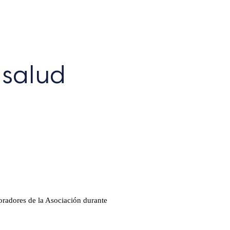
 salud