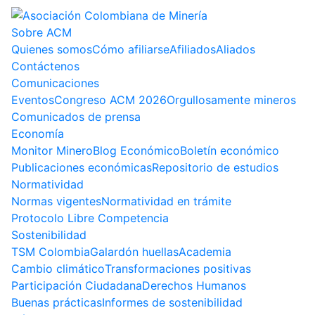
Sobre ACM
Quienes somos
Cómo afiliarse
Afiliados
Aliados
Contáctenos
Comunicaciones
Eventos
Congreso ACM 2026
Orgullosamente mineros
Comunicados de prensa
Economía
Monitor Minero
Blog Económico
Boletín económico
Publicaciones económicas
Repositorio de estudios
Normatividad
Normas vigentes
Normatividad en trámite
Protocolo Libre Competencia
Sostenibilidad
TSM Colombia
Galardón huellas
Academia
Cambio climático
Transformaciones positivas
Participación Ciudadana
Derechos Humanos
Buenas prácticas
Informes de sostenibilidad