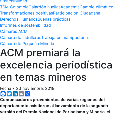
Sostenibilidad
TSM Colombia
Galardón huellas
Academia
Cambio climático
Transformaciones positivas
Participación Ciudadana
Derechos Humanos
Buenas prácticas
Informes de sostenibilidad
Cámaras ACM
Cámara de ladrilleros
Trabaja en mampostería
Cámara de Pequeña Minería
ACM premiará la
excelencia periodística
en temas mineros
Fecha
•
23 noviembre, 2018
Facebook
Twitter
LinkedIn
Email
Share
Comunicadores provenientes de varias regiones del
departamento asistieron al lanzamiento de la segunda
versión del Premio Nacional de Periodismo y Minería, el