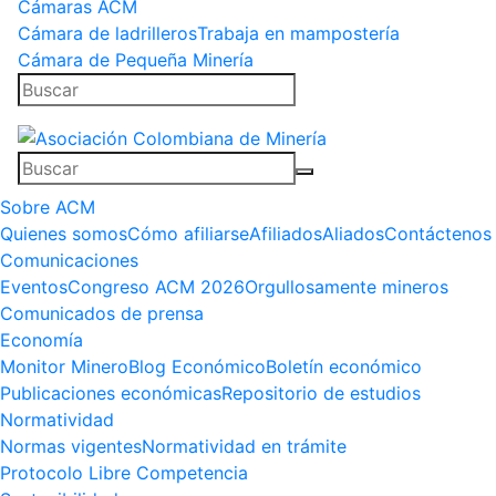
Cámaras ACM
Cámara de ladrilleros
Trabaja en mampostería
Cámara de Pequeña Minería
Sobre ACM
Quienes somos
Cómo afiliarse
Afiliados
Aliados
Contáctenos
Comunicaciones
Eventos
Congreso ACM 2026
Orgullosamente mineros
Comunicados de prensa
Economía
Monitor Minero
Blog Económico
Boletín económico
Publicaciones económicas
Repositorio de estudios
Normatividad
Normas vigentes
Normatividad en trámite
Protocolo Libre Competencia