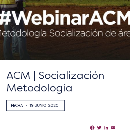
ACM | Socialización
Metodología
FECHA
•
19 JUNIO, 2020
Facebook
Twitter
LinkedIn
Email
Sha