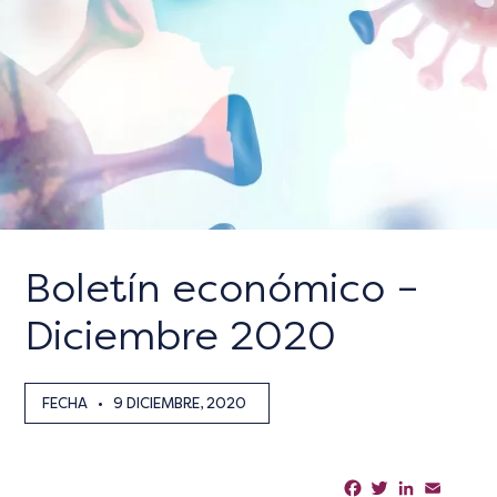
Boletín económico –
Diciembre 2020
FECHA
•
9 DICIEMBRE, 2020
Facebook
Twitter
LinkedIn
Email
Sha